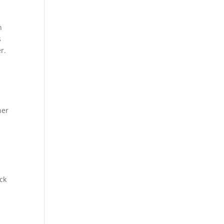
n
s
r.
ner
ck